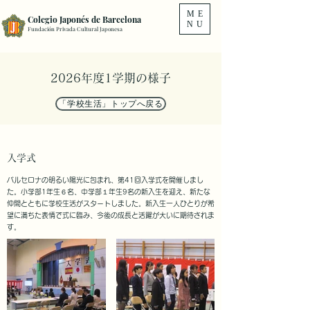
ME
Colegio Japonés de Barcelona
NU
Fundación Privada Cultural Japonesa
2026年度1学期の様子
「学校生活」トップへ戻る
入学式
バルセロナの明るい陽光に包まれ、第41回入学式を開催しまし
た。小学部1年生６名、中学部１年生9名の新入生を迎え、新たな
仲間とともに学校生活がスタートしました。新入生一人ひとりが希
望に満ちた表情で式に臨み、今後の成長と活躍が大いに期待されま
す。