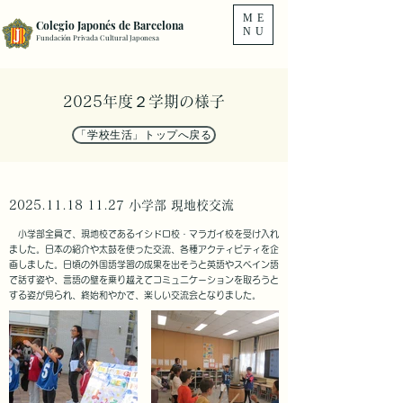
ME
Colegio Japonés de Barcelona
NU
Fundación Privada Cultural Japonesa
2025年度２学期の様子
「学校生活」トップへ戻る
​2025.11.18 11.27 小学部 現地校交流
小学部全員で、現地校であるイシドロ校・マラガイ校を受け入れ
ました。日本の紹介や太鼓を使った交流、各種アクティビティを企
画しました。日頃の外国語学習の成果を出そうと英語やスペイン語
で話す姿や、言語の壁を乗り越えてコミュニケーションを取ろうと
する姿が見られ、終始和やかで、楽しい交流会となりました。